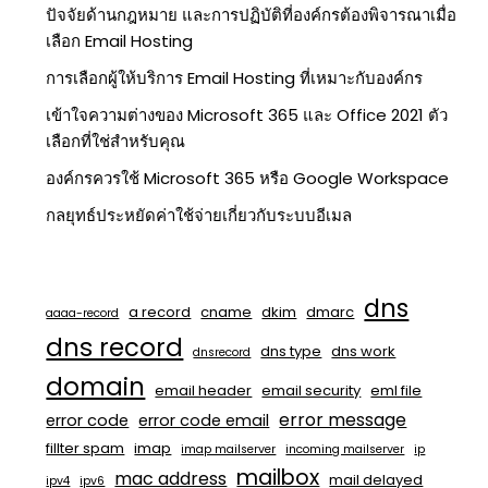
ปัจจัยด้านกฎหมาย และการปฏิบัติที่องค์กรต้องพิจารณาเมื่อ
เลือก Email Hosting
การเลือกผู้ให้บริการ Email Hosting ที่เหมาะกับองค์กร
เข้าใจความต่างของ Microsoft 365 และ Office 2021 ตัว
เลือกที่ใช่สำหรับคุณ
องค์กรควรใช้ Microsoft 365 หรือ Google Workspace
กลยุทธ์ประหยัดค่าใช้จ่ายเกี่ยวกับระบบอีเมล
dns
a record
cname
dkim
dmarc
aaaa-record
dns record
dns type
dns work
dnsrecord
domain
email header
email security
eml file
error message
error code
error code email
fillter spam
imap
imap mailserver
incoming mailserver
ip
mailbox
mac address
mail delayed
ipv4
ipv6