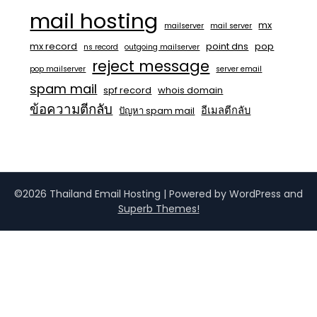
mail hosting
mx
mailserver
mail server
mx record
point dns
pop
ns record
outgoing mailserver
reject message
pop mailserver
server email
spam mail
spf record
whois domain
ข้อความตีกลับ
อีเมลตีกลับ
ปัญหา spam mail
©2026 Thailand Email Hosting
| Powered by WordPress and
Superb Themes!