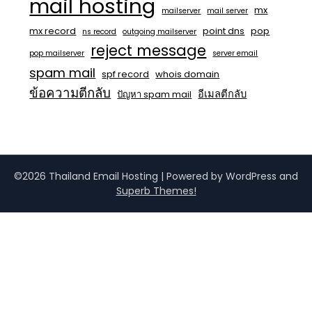
mail hosting
mx
mailserver
mail server
mx record
point dns
pop
ns record
outgoing mailserver
reject message
pop mailserver
server email
spam mail
spf record
whois domain
ข้อความตีกลับ
อีเมลตีกลับ
ปัญหา spam mail
©2026 Thailand Email Hosting
| Powered by WordPress and
Superb Themes!