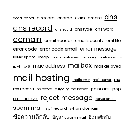
dns
a record
cname
dkim
dmarc
aaaa-record
dns record
dns type
dns work
dnsrecord
domain
email header
email security
eml file
error message
error code
error code email
fillter spam
imap
imap mailserver
incoming mailserver
ip
mailbox
mac address
mail delayed
ipv4
ipv6
mail hosting
mx
mailserver
mail server
mx record
point dns
pop
ns record
outgoing mailserver
reject message
pop mailserver
server email
spam mail
spf record
whois domain
ข้อความตีกลับ
อีเมลตีกลับ
ปัญหา spam mail