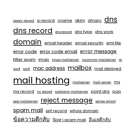
dns
a record
cname
dkim
dmarc
aaaa-record
dns record
dns type
dns work
dnsrecord
domain
email header
email security
eml file
error message
error code
error code email
fillter spam
imap
imap mailserver
incoming mailserver
ip
mailbox
mac address
mail delayed
ipv4
ipv6
mail hosting
mx
mailserver
mail server
mx record
point dns
pop
ns record
outgoing mailserver
reject message
pop mailserver
server email
spam mail
spf record
whois domain
ข้อความตีกลับ
อีเมลตีกลับ
ปัญหา spam mail