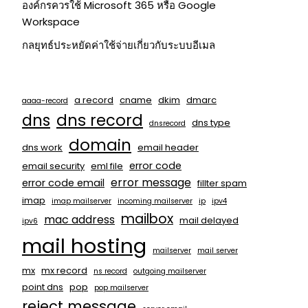
องค์กรควรใช้ Microsoft 365 หรือ Google
Workspace
กลยุทธ์ประหยัดค่าใช้จ่ายเกี่ยวกับระบบอีเมล
a record
cname
dkim
dmarc
aaaa-record
dns
dns record
dns type
dnsrecord
domain
dns work
email header
error code
email security
eml file
error message
error code email
fillter spam
imap
imap mailserver
incoming mailserver
ip
ipv4
mailbox
mac address
mail delayed
ipv6
mail hosting
mailserver
mail server
mx
mx record
ns record
outgoing mailserver
point dns
pop
pop mailserver
reject message