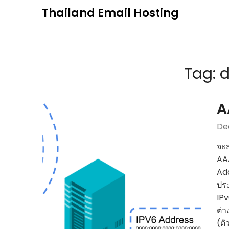
Skip
Thailand Email Hosting
to
content
Tag:
d
A
De
จะส
AAA
Add
ประ
IPv
ต่า
(ตั