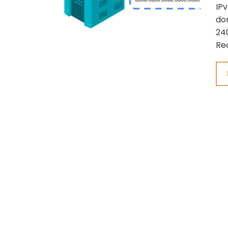
IPv
do
240
Re