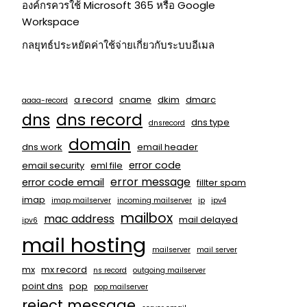
องค์กรควรใช้ Microsoft 365 หรือ Google
Workspace
กลยุทธ์ประหยัดค่าใช้จ่ายเกี่ยวกับระบบอีเมล
a record
cname
dkim
dmarc
aaaa-record
dns
dns record
dns type
dnsrecord
domain
dns work
email header
error code
email security
eml file
error message
error code email
fillter spam
imap
imap mailserver
incoming mailserver
ip
ipv4
mailbox
mac address
mail delayed
ipv6
mail hosting
mailserver
mail server
mx
mx record
ns record
outgoing mailserver
point dns
pop
pop mailserver
reject message