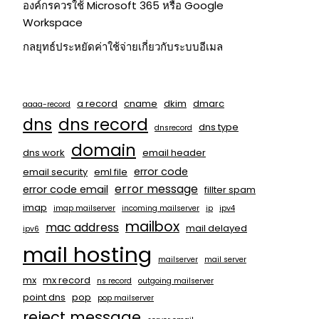
องค์กรควรใช้ Microsoft 365 หรือ Google
Workspace
กลยุทธ์ประหยัดค่าใช้จ่ายเกี่ยวกับระบบอีเมล
a record
cname
dkim
dmarc
aaaa-record
dns
dns record
dns type
dnsrecord
domain
dns work
email header
error code
email security
eml file
error message
error code email
fillter spam
imap
imap mailserver
incoming mailserver
ip
ipv4
mailbox
mac address
mail delayed
ipv6
mail hosting
mailserver
mail server
mx
mx record
ns record
outgoing mailserver
point dns
pop
pop mailserver
reject message