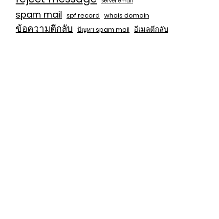
server email
spam mail
spf record
whois domain
ข้อความตีกลับ
อีเมลตีกลับ
ปัญหา spam mail