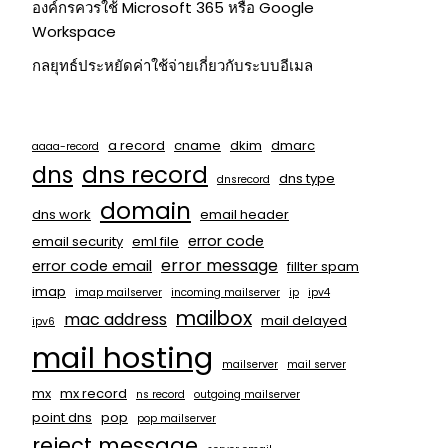
องค์กรควรใช้ Microsoft 365 หรือ Google
Workspace
กลยุทธ์ประหยัดค่าใช้จ่ายเกี่ยวกับระบบอีเมล
a record
cname
dkim
dmarc
aaaa-record
dns
dns record
dns type
dnsrecord
domain
dns work
email header
error code
email security
eml file
error message
error code email
fillter spam
imap
imap mailserver
incoming mailserver
ip
ipv4
mailbox
mac address
mail delayed
ipv6
mail hosting
mailserver
mail server
mx
mx record
ns record
outgoing mailserver
point dns
pop
pop mailserver
reject message