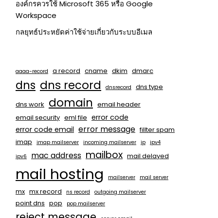
องค์กรควรใช้ Microsoft 365 หรือ Google
Workspace
กลยุทธ์ประหยัดค่าใช้จ่ายเกี่ยวกับระบบอีเมล
a record
cname
dkim
dmarc
aaaa-record
dns
dns record
dns type
dnsrecord
domain
dns work
email header
error code
email security
eml file
error message
error code email
fillter spam
imap
imap mailserver
incoming mailserver
ip
ipv4
mailbox
mac address
mail delayed
ipv6
mail hosting
mailserver
mail server
mx
mx record
ns record
outgoing mailserver
point dns
pop
pop mailserver
reject message