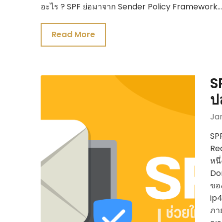
อะไร ? SPF ย่อมาจาก Sender Policy Framework…
Read More
S
ป
Ja
SPF
Re
หนึ
Dom
ของ
ip4
ภาย