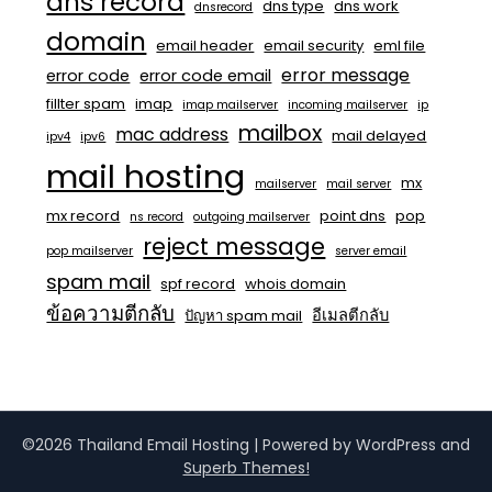
dns record
dns type
dns work
dnsrecord
domain
email header
email security
eml file
error message
error code
error code email
fillter spam
imap
imap mailserver
incoming mailserver
ip
mailbox
mac address
mail delayed
ipv4
ipv6
mail hosting
mx
mailserver
mail server
mx record
point dns
pop
ns record
outgoing mailserver
reject message
pop mailserver
server email
spam mail
spf record
whois domain
ข้อความตีกลับ
อีเมลตีกลับ
ปัญหา spam mail
©2026 Thailand Email Hosting
| Powered by WordPress and
Superb Themes!