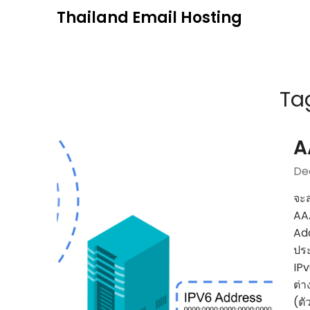
Skip
Thailand Email Hosting
to
content
Ta
A
De
จะส
AAA
Add
ประ
IPv
ต่า
(ตั