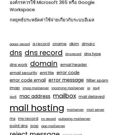
องค์กรควรใช้ Microsoft 365 หรือ Google
Workspace
กลยุทธ์ประหยัดค่าใช้จ่ายเกี่ยวกับระบบอีเมล
a record
cname
dkim
dmarc
aaaa-record
dns
dns record
dns type
dnsrecord
domain
dns work
email header
error code
email security
eml file
error message
error code email
fillter spam
imap
imap mailserver
incoming mailserver
ip
ipv4
mailbox
mac address
mail delayed
ipv6
mail hosting
mailserver
mail server
mx
mx record
ns record
outgoing mailserver
point dns
pop
pop mailserver
reject message