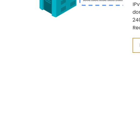
IPv
do
240
Re