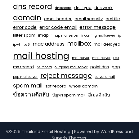
dns record
dns type
dns work
dnsrecord
domain
email header
email security
eml file
error message
error code
error code email
fillter spam
imap
imap mailserver
incoming mailserver
ip
mailbox
mac address
mail delayed
ipv4
ipv6
mail hosting
mx
mailserver
mail server
mx record
point dns
pop
ns record
outgoing mailserver
reject message
pop mailserver
server email
spam mail
spf record
whois domain
ข้อความตีกลับ
อีเมลตีกลับ
ปัญหา spam mail
©2026 Thailand Email Hosting
| Powered by WordPress and
Superb Themes!