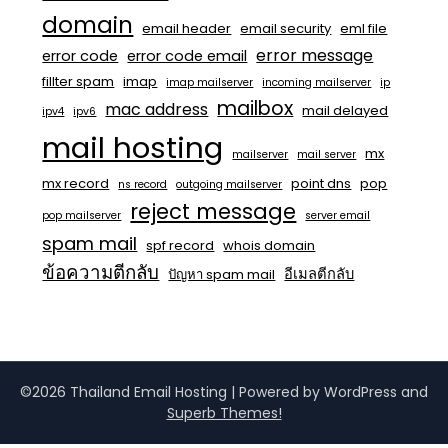
domain
email header
email security
eml file
error message
error code
error code email
fillter spam
imap
imap mailserver
incoming mailserver
ip
mailbox
mac address
mail delayed
ipv4
ipv6
mail hosting
mx
mailserver
mail server
mx record
point dns
pop
ns record
outgoing mailserver
reject message
pop mailserver
server email
spam mail
spf record
whois domain
ข้อความตีกลับ
อีเมลตีกลับ
ปัญหา spam mail
©2026 Thailand Email Hosting
| Powered by WordPress and
Superb Themes!