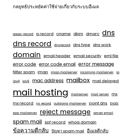
กลยุทธ์ประหยัดค่าใช้จ่ายเกี่ยวกับระบบอีเมล
dns
a record
cname
dkim
dmarc
aaaa-record
dns record
dns type
dns work
dnsrecord
domain
email header
email security
eml file
error message
error code
error code email
fillter spam
imap
imap mailserver
incoming mailserver
ip
mailbox
mac address
mail delayed
ipv4
ipv6
mail hosting
mx
mailserver
mail server
mx record
point dns
pop
ns record
outgoing mailserver
reject message
pop mailserver
server email
spam mail
spf record
whois domain
ข้อความตีกลับ
อีเมลตีกลับ
ปัญหา spam mail