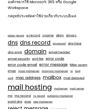
องค์กรควรใช้ Microsoft 365 หรือ Google
Workspace
กลยุทธ์ประหยัดค่าใช้จ่ายเกี่ยวกับระบบอีเมล
a record
cname
dkim
dmarc
aaaa-record
dns
dns record
dns type
dnsrecord
domain
dns work
email header
error code
email security
eml file
error message
error code email
fillter spam
imap
imap mailserver
incoming mailserver
ip
ipv4
mailbox
mac address
mail delayed
ipv6
mail hosting
mailserver
mail server
mx
mx record
ns record
outgoing mailserver
point dns
pop
pop mailserver
reject message