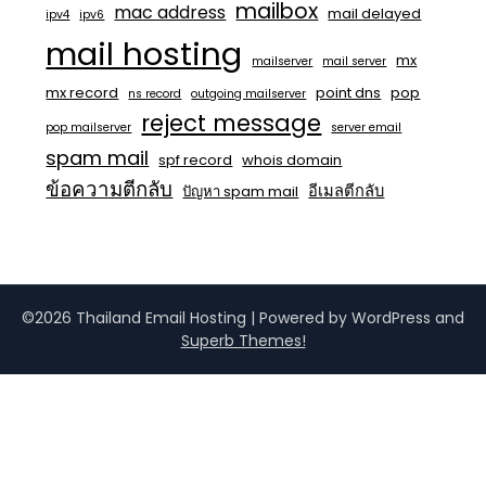
mailbox
mac address
mail delayed
ipv4
ipv6
mail hosting
mx
mailserver
mail server
mx record
point dns
pop
ns record
outgoing mailserver
reject message
pop mailserver
server email
spam mail
spf record
whois domain
ข้อความตีกลับ
อีเมลตีกลับ
ปัญหา spam mail
©2026 Thailand Email Hosting
| Powered by WordPress and
Superb Themes!