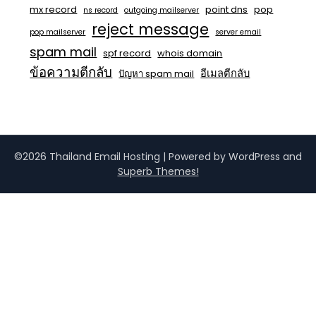
mx record
point dns
pop
ns record
outgoing mailserver
reject message
pop mailserver
server email
spam mail
spf record
whois domain
ข้อความตีกลับ
อีเมลตีกลับ
ปัญหา spam mail
©2026 Thailand Email Hosting
| Powered by WordPress and
Superb Themes!