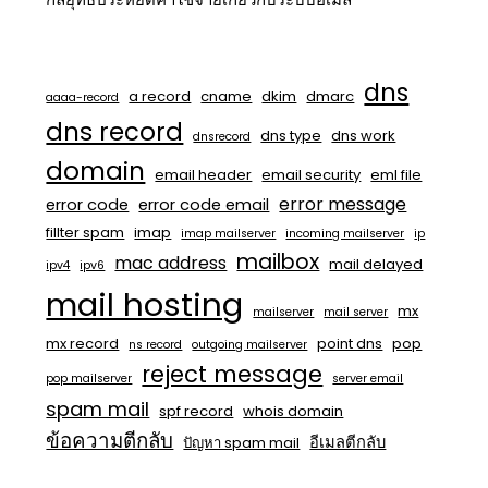
dns
a record
cname
dkim
dmarc
aaaa-record
dns record
dns type
dns work
dnsrecord
domain
email header
email security
eml file
error message
error code
error code email
fillter spam
imap
imap mailserver
incoming mailserver
ip
mailbox
mac address
mail delayed
ipv4
ipv6
mail hosting
mx
mailserver
mail server
mx record
point dns
pop
ns record
outgoing mailserver
reject message
pop mailserver
server email
spam mail
spf record
whois domain
ข้อความตีกลับ
อีเมลตีกลับ
ปัญหา spam mail