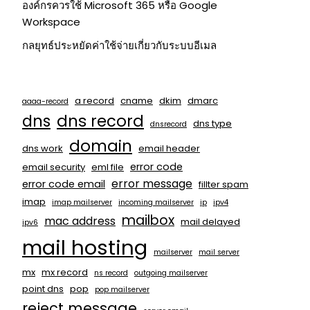
องค์กรควรใช้ Microsoft 365 หรือ Google
Workspace
กลยุทธ์ประหยัดค่าใช้จ่ายเกี่ยวกับระบบอีเมล
a record
cname
dkim
dmarc
aaaa-record
dns
dns record
dns type
dnsrecord
domain
dns work
email header
error code
email security
eml file
error message
error code email
fillter spam
imap
imap mailserver
incoming mailserver
ip
ipv4
mailbox
mac address
mail delayed
ipv6
mail hosting
mailserver
mail server
mx
mx record
ns record
outgoing mailserver
point dns
pop
pop mailserver
reject message