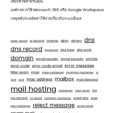
เลือกที่ใช่สำหรับคุณ
องค์กรควรใช้ Microsoft 365 หรือ Google Workspace
กลยุทธ์ประหยัดค่าใช้จ่ายเกี่ยวกับระบบอีเมล
dns
a record
cname
dkim
dmarc
aaaa-record
dns record
dns type
dns work
dnsrecord
domain
email header
email security
eml file
error message
error code
error code email
fillter spam
imap
imap mailserver
incoming mailserver
ip
mailbox
mac address
mail delayed
ipv4
ipv6
mail hosting
mx
mailserver
mail server
mx record
point dns
pop
ns record
outgoing mailserver
reject message
pop mailserver
server email