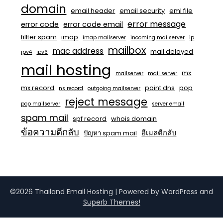
domain
email header
email security
eml file
error message
error code
error code email
fillter spam
imap
imap mailserver
incoming mailserver
ip
mailbox
mac address
mail delayed
ipv4
ipv6
mail hosting
mx
mailserver
mail server
mx record
point dns
pop
ns record
outgoing mailserver
reject message
pop mailserver
server email
spam mail
spf record
whois domain
ข้อความตีกลับ
อีเมลตีกลับ
ปัญหา spam mail
©2026 Thailand Email Hosting
| Powered by WordPress and
Superb Themes!