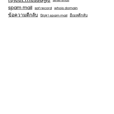
server email
spam mail
spf record
whois domain
ข้อความตีกลับ
อีเมลตีกลับ
ปัญหา spam mail