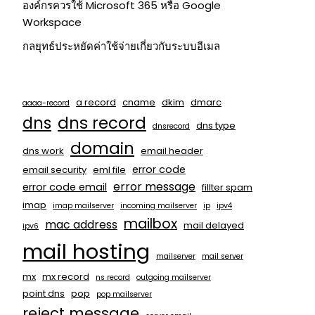
องค์กรควรใช้ Microsoft 365 หรือ Google
Workspace
กลยุทธ์ประหยัดค่าใช้จ่ายเกี่ยวกับระบบอีเมล
a record
cname
dkim
dmarc
aaaa-record
dns
dns record
dns type
dnsrecord
domain
dns work
email header
error code
email security
eml file
error message
error code email
fillter spam
imap
imap mailserver
incoming mailserver
ip
ipv4
mailbox
mac address
mail delayed
ipv6
mail hosting
mailserver
mail server
mx
mx record
ns record
outgoing mailserver
point dns
pop
pop mailserver
reject message