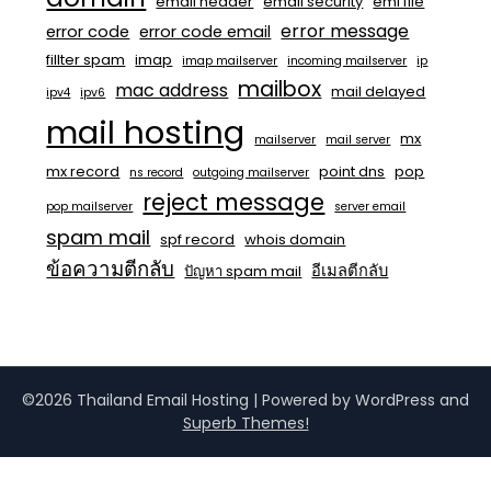
email header
email security
eml file
error message
error code
error code email
fillter spam
imap
imap mailserver
incoming mailserver
ip
mailbox
mac address
mail delayed
ipv4
ipv6
mail hosting
mx
mailserver
mail server
mx record
point dns
pop
ns record
outgoing mailserver
reject message
pop mailserver
server email
spam mail
spf record
whois domain
ข้อความตีกลับ
อีเมลตีกลับ
ปัญหา spam mail
©2026 Thailand Email Hosting
| Powered by WordPress and
Superb Themes!