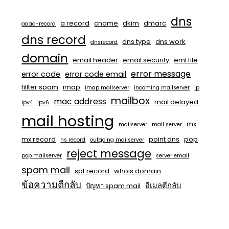
dns
a record
cname
dkim
dmarc
aaaa-record
dns record
dns type
dns work
dnsrecord
domain
email header
email security
eml file
error message
error code
error code email
fillter spam
imap
imap mailserver
incoming mailserver
ip
mailbox
mac address
mail delayed
ipv4
ipv6
mail hosting
mx
mailserver
mail server
mx record
point dns
pop
ns record
outgoing mailserver
reject message
pop mailserver
server email
spam mail
spf record
whois domain
ข้อความตีกลับ
อีเมลตีกลับ
ปัญหา spam mail