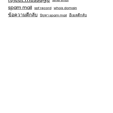
server email
spam mail
spf record
whois domain
ข้อความตีกลับ
อีเมลตีกลับ
ปัญหา spam mail