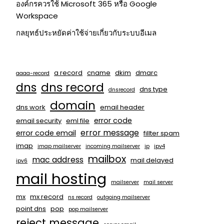
องค์กรควรใช้ Microsoft 365 หรือ Google
Workspace
กลยุทธ์ประหยัดค่าใช้จ่ายเกี่ยวกับระบบอีเมล
a record
cname
dkim
dmarc
aaaa-record
dns
dns record
dns type
dnsrecord
domain
dns work
email header
error code
email security
eml file
error message
error code email
fillter spam
imap
imap mailserver
incoming mailserver
ip
ipv4
mailbox
mac address
mail delayed
ipv6
mail hosting
mailserver
mail server
mx
mx record
ns record
outgoing mailserver
point dns
pop
pop mailserver
reject message