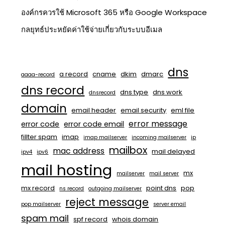
องค์กรควรใช้ Microsoft 365 หรือ Google Workspace
กลยุทธ์ประหยัดค่าใช้จ่ายเกี่ยวกับระบบอีเมล
dns
a record
cname
dkim
dmarc
aaaa-record
dns record
dns type
dns work
dnsrecord
domain
email header
email security
eml file
error message
error code
error code email
fillter spam
imap
imap mailserver
incoming mailserver
ip
mailbox
mac address
mail delayed
ipv4
ipv6
mail hosting
mx
mailserver
mail server
mx record
point dns
pop
ns record
outgoing mailserver
reject message
pop mailserver
server email
spam mail
spf record
whois domain