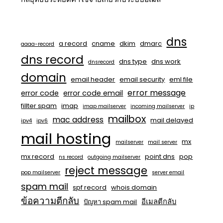
dns
a record
cname
dkim
dmarc
aaaa-record
dns record
dns type
dns work
dnsrecord
domain
email header
email security
eml file
error message
error code
error code email
fillter spam
imap
imap mailserver
incoming mailserver
ip
mailbox
mac address
mail delayed
ipv4
ipv6
mail hosting
mx
mailserver
mail server
mx record
point dns
pop
ns record
outgoing mailserver
reject message
pop mailserver
server email
spam mail
spf record
whois domain
ข้อความตีกลับ
อีเมลตีกลับ
ปัญหา spam mail