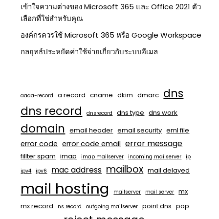
เข้าใจความต่างของ Microsoft 365 และ Office 2021 ตัว
เลือกที่ใช่สำหรับคุณ
องค์กรควรใช้ Microsoft 365 หรือ Google Workspace
กลยุทธ์ประหยัดค่าใช้จ่ายเกี่ยวกับระบบอีเมล
dns
a record
cname
dkim
dmarc
aaaa-record
dns record
dns type
dns work
dnsrecord
domain
email header
email security
eml file
error message
error code
error code email
fillter spam
imap
imap mailserver
incoming mailserver
ip
mailbox
mac address
mail delayed
ipv4
ipv6
mail hosting
mx
mailserver
mail server
mx record
point dns
pop
ns record
outgoing mailserver