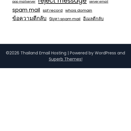
reject message
pop mailserver
server email
spam mail
spf record
whois domain
ข้อความตีกลับ
อีเมลตีกลับ
ปัญหา spam mail
©2026 Thailand Email Hosting
| Powered by WordPress and
Superb Themes!