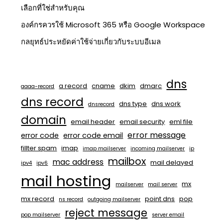
เลือกที่ใช่สำหรับคุณ
องค์กรควรใช้ Microsoft 365 หรือ Google Workspace
กลยุทธ์ประหยัดค่าใช้จ่ายเกี่ยวกับระบบอีเมล
dns
a record
cname
dkim
dmarc
aaaa-record
dns record
dns type
dns work
dnsrecord
domain
email header
email security
eml file
error message
error code
error code email
fillter spam
imap
imap mailserver
incoming mailserver
ip
mailbox
mac address
mail delayed
ipv4
ipv6
mail hosting
mx
mailserver
mail server
mx record
point dns
pop
ns record
outgoing mailserver
reject message
pop mailserver
server email