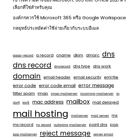
เลือกที่ใช่สำหรับคุณ
องค์กรควรใช้ Microsoft 365 หรือ Google Workspace
กลยุทธ์ประหยัดค่าใช้จ่ายเกี่ยวกับระบบอีเมล
dns
a record
cname
dkim
dmarc
aaaa-record
dns record
dns type
dns work
dnsrecord
domain
email header
email security
eml file
error message
error code
error code email
fillter spam
imap
imap mailserver
incoming mailserver
ip
mailbox
mac address
mail delayed
ipv4
ipv6
mail hosting
mx
mailserver
mail server
mx record
point dns
pop
ns record
outgoing mailserver
reject message
pop mailserver
server email