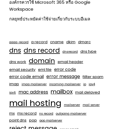
องค์กรควรใช้ Microsoft 365 หรือ Google
Workspace
กลยุทธ์ประหยัดค่าใช้จ่ายเกี่ยวกับระบบอีเมล
a record
cname
dkim
dmarc
aaaa-record
dns
dns record
dns type
dnsrecord
domain
dns work
email header
error code
email security
eml file
error message
error code email
fillter spam
imap
imap mailserver
incoming mailserver
ip
ipv4
mailbox
mac address
mail delayed
ipv6
mail hosting
mailserver
mail server
mx
mx record
ns record
outgoing mailserver
point dns
pop
pop mailserver
reject message