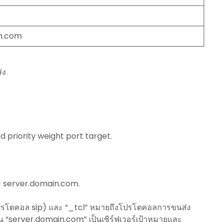
n.com
่ง
 priority weight port target.
1 server.domain.com.
(โปรโตคอล sip) และ “_tcl” หมายถึงโปรโตคอลการขนส่ง
น “server.domain.com” เป็นเซิร์ฟเวอร์เป้าหมายและ