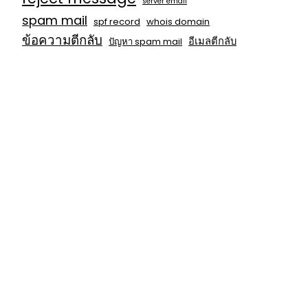
server email
spam mail
spf record
whois domain
ข้อความตีกลับ
อีเมลตีกลับ
ปัญหา spam mail