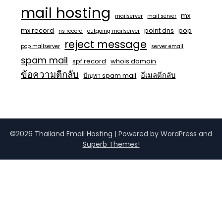
mail hosting
mx
mailserver
mail server
mx record
point dns
pop
ns record
outgoing mailserver
reject message
pop mailserver
server email
spam mail
spf record
whois domain
ข้อความตีกลับ
อีเมลตีกลับ
ปัญหา spam mail
©2026 Thailand Email Hosting
| Powered by WordPress and
Superb Themes!