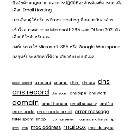
ปัจจัยด้านกฎหมาย และการปฏิบัติที่องค์กรต้องพิจารณาเมื่อ
เลือก Email Hosting
การเลือกผู้ให้บริการ Email Hosting ที่เหมาะกับองค์กร
เข้าใจความต่างของ Microsoft 365 และ Office 2021 ตัว
เลือกที่ใช่สำหรับคุณ
องค์กรควรใช้ Microsoft 365 หรือ Google Workspace
กลยุทธ์ประหยัดค่าใช้จ่ายเกี่ยวกับระบบอีเมล
dns
a record
cname
dkim
dmarc
aaaa-record
dns record
dns type
dns work
dnsrecord
domain
email header
email security
eml file
error message
error code
error code email
fillter spam
imap
imap mailserver
incoming mailserver
ip
mailbox
mac address
mail delayed
ipv4
ipv6