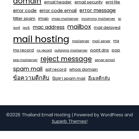
domain
email header
email security
eml file
error message
error code
error code email
fillter spam
imap
imap mailserver
incoming mailserver
ip
mailbox
mac address
mail delayed
ipv4
ipv6
mail hosting
mx
mailserver
mail server
mx record
point dns
pop
ns record
outgoing mailserver
reject message
pop mailserver
server email
spam mail
spf record
whois domain
ข้อความตีกลับ
อีเมลตีกลับ
ปัญหา spam mail
©2026 Thailand Email Hosting
| Powered by WordPress and
Superb Themes!