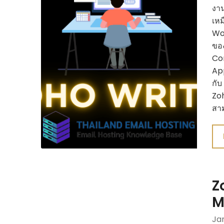
งา
เหม
Wor
ขอ
Co
App
กับ
Zoh
สาม
Z
M
Ja