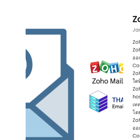
Z
Ja
Zoh
Zoh
ออ
Cor
Zoh
ใดท
Zo
hos
เทค
โดย
Zoh
ออ
Cor