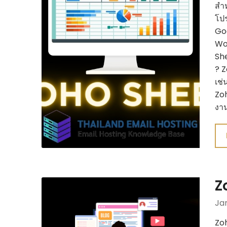
สำห
โปร
Goo
Wo
She
? Z
เช่
Zoh
งาน
Z
Ja
Zoh