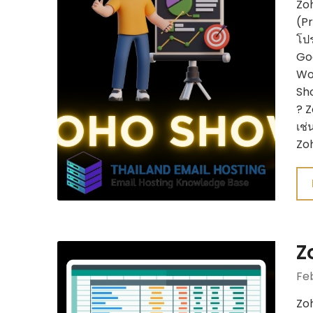
Zo
(Pr
โปร
Goo
Wo
Sho
? Z
เช่
Zoh
Z
Fe
Zoh