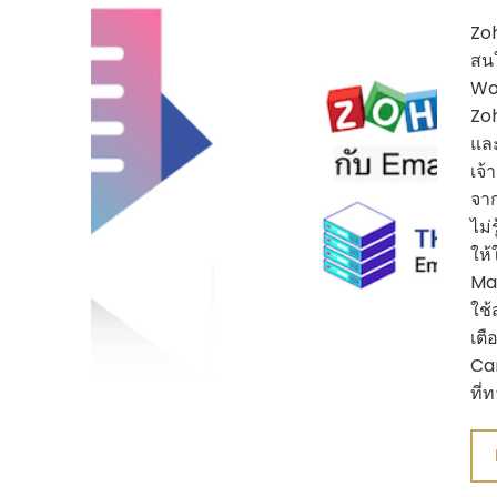
Zoh
สนใ
Wo
Zoh
และ
เจ้
จาก
ไม่
ให้
Mar
ใช้
เตื
Ca
ที่