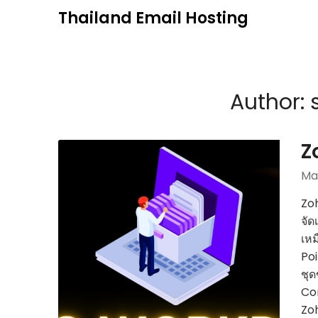
Skip
Thailand Email Hosting
to
content
Author:
Z
Ma
Zoh
จัด
เหม
Poi
ชุด
Co
Zoh