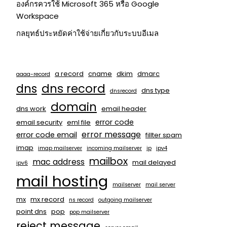
องค์กรควรใช้ Microsoft 365 หรือ Google
Workspace
กลยุทธ์ประหยัดค่าใช้จ่ายเกี่ยวกับระบบอีเมล
a record
cname
dkim
dmarc
aaaa-record
dns
dns record
dns type
dnsrecord
domain
dns work
email header
error code
email security
eml file
error message
error code email
fillter spam
imap
imap mailserver
incoming mailserver
ip
ipv4
mailbox
mac address
mail delayed
ipv6
mail hosting
mailserver
mail server
mx
mx record
ns record
outgoing mailserver
point dns
pop
pop mailserver
reject message