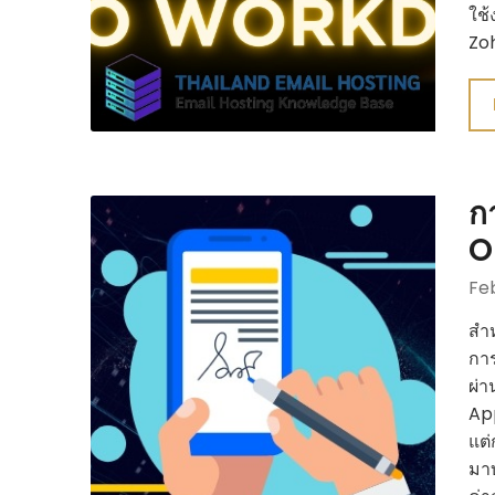
ใช้
Zo
ก
O
Fe
สำห
การ
ผ่า
App
แต่
มาบ