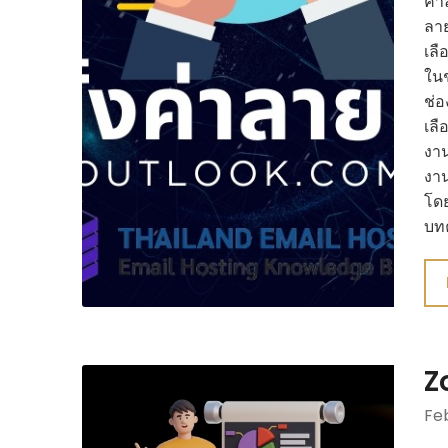
ค่า
ลาย
เลื
ในช
ช่อ
เลื
งาน
งาน
โด
บทค
Z
Feb